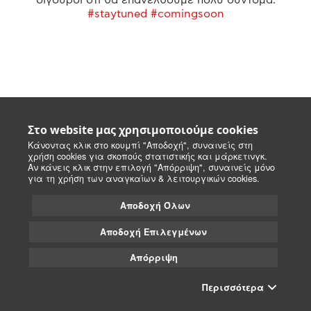
#staytuned #comingsoon
Στο website μας χρησιμοποιούμε cookies
Κάνοντας κλικ στο κουμπί "Αποδοχή", συναινείς στη
χρήση cookies για σκοπούς στατιστικής και μάρκετινγκ.
Αν κάνεις κλικ στην επιλογή "Απόρριψη", συναινείς μόνο
για τη χρήση των αναγκαίων & λειτουργικών cookies.
Αποδοχή Όλων
Αποδοχή Επιλεγμένων
Απόρριψη
Περισσότερα