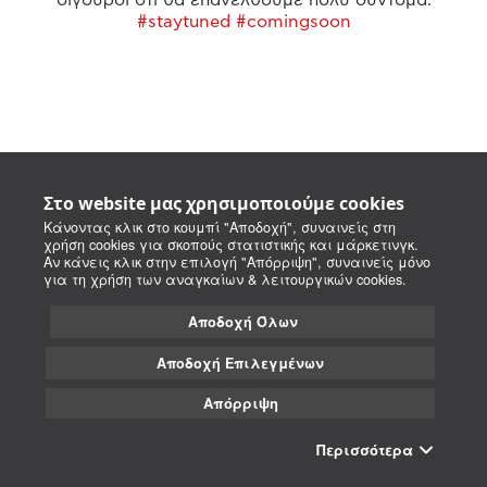
#staytuned #comingsoon
Στο website μας χρησιμοποιούμε cookies
Κάνοντας κλικ στο κουμπί "Αποδοχή", συναινείς στη
χρήση cookies για σκοπούς στατιστικής και μάρκετινγκ.
Αν κάνεις κλικ στην επιλογή "Απόρριψη", συναινείς μόνο
για τη χρήση των αναγκαίων & λειτουργικών cookies.
Αποδοχή Όλων
Αποδοχή Επιλεγμένων
Απόρριψη
Περισσότερα