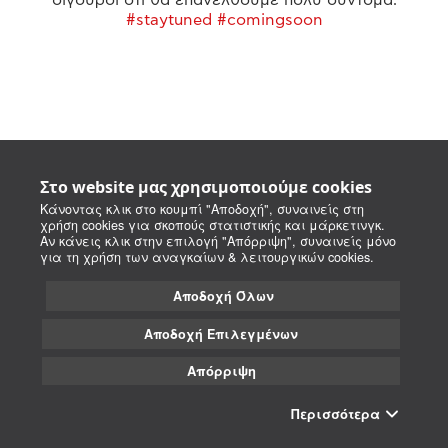
#staytuned #comingsoon
Στο website μας χρησιμοποιούμε cookies
Κάνοντας κλικ στο κουμπί "Αποδοχή", συναινείς στη
χρήση cookies για σκοπούς στατιστικής και μάρκετινγκ.
Αν κάνεις κλικ στην επιλογή "Απόρριψη", συναινείς μόνο
για τη χρήση των αναγκαίων & λειτουργικών cookies.
Αποδοχή Όλων
Αποδοχή Επιλεγμένων
Απόρριψη
Περισσότερα