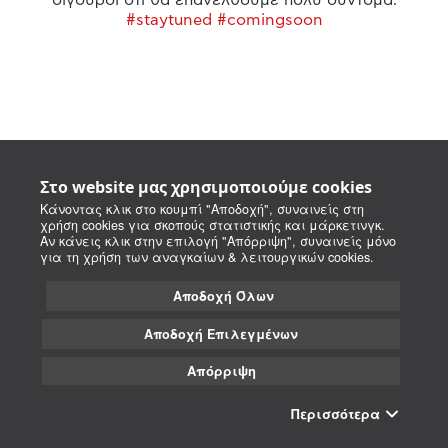
#staytuned #comingsoon
Στο website μας χρησιμοποιούμε cookies
Κάνοντας κλικ στο κουμπί "Αποδοχή", συναινείς στη
χρήση cookies για σκοπούς στατιστικής και μάρκετινγκ.
Αν κάνεις κλικ στην επιλογή "Απόρριψη", συναινείς μόνο
για τη χρήση των αναγκαίων & λειτουργικών cookies.
Αποδοχή Όλων
Αποδοχή Επιλεγμένων
Απόρριψη
Περισσότερα