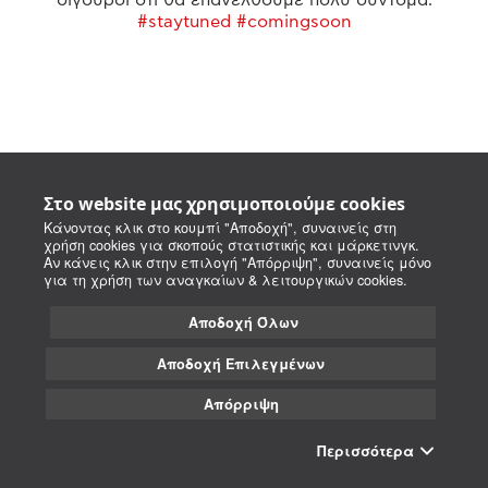
#staytuned #comingsoon
Στο website μας χρησιμοποιούμε cookies
Κάνοντας κλικ στο κουμπί "Αποδοχή", συναινείς στη
χρήση cookies για σκοπούς στατιστικής και μάρκετινγκ.
Αν κάνεις κλικ στην επιλογή "Απόρριψη", συναινείς μόνο
για τη χρήση των αναγκαίων & λειτουργικών cookies.
Αποδοχή Όλων
Αποδοχή Επιλεγμένων
Απόρριψη
Περισσότερα