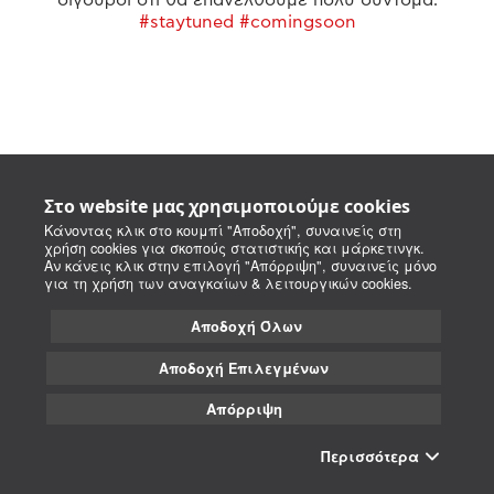
#staytuned #comingsoon
Στο website μας χρησιμοποιούμε cookies
Κάνοντας κλικ στο κουμπί "Αποδοχή", συναινείς στη
χρήση cookies για σκοπούς στατιστικής και μάρκετινγκ.
Αν κάνεις κλικ στην επιλογή "Απόρριψη", συναινείς μόνο
για τη χρήση των αναγκαίων & λειτουργικών cookies.
Αποδοχή Όλων
Αποδοχή Επιλεγμένων
Απόρριψη
Περισσότερα