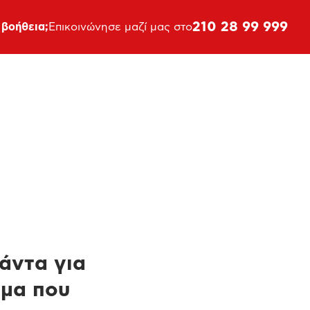
210 28 99 999
 βοήθεια;
Επικοινώνησε μαζί μας στο
πάντα για
ημα που