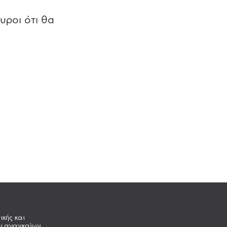
υροι ότι θα
ικής και
ων αναγκαίων