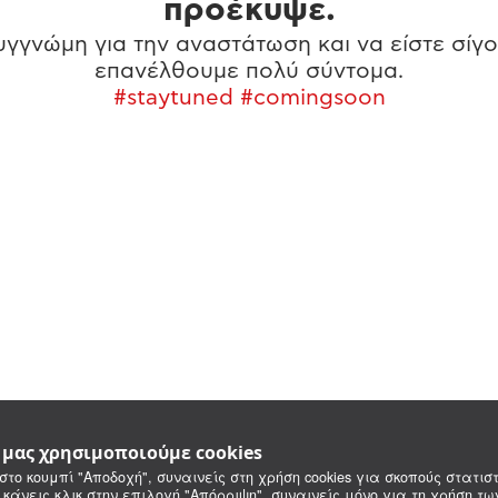
προέκυψε.
γγνώμη για την αναστάτωση και να είστε σίγο
επανέλθουμε πολύ σύντομα.
#staytuned #comingsoon
e μας χρησιμοποιούμε cookies
στο κουμπί "Αποδοχή", συναινείς στη χρήση cookies για σκοπούς στατιστ
 κάνεις κλικ στην επιλογή "Απόρριψη", συναινείς μόνο για τη χρήση τ