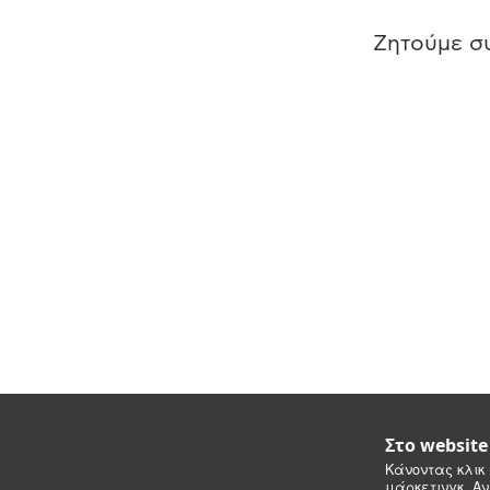
Ζητούμε συ
Στο websit
Κάνοντας κλικ 
μάρκετινγκ. Αν