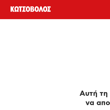
Αυτή τη 
να απο