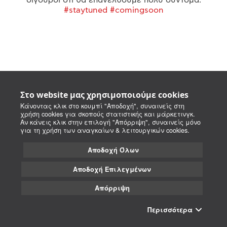
#staytuned #comingsoon
Στο website μας χρησιμοποιούμε cookies
Κάνοντας κλικ στο κουμπί "Αποδοχή", συναινείς στη
χρήση cookies για σκοπούς στατιστικής και μάρκετινγκ.
Αν κάνεις κλικ στην επιλογή "Απόρριψη", συναινείς μόνο
για τη χρήση των αναγκαίων & λειτουργικών cookies.
Αποδοχή Όλων
Αποδοχή Επιλεγμένων
Απόρριψη
Περισσότερα