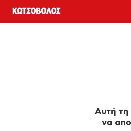
Αυτή τη 
να απο