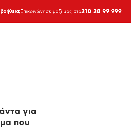
210 28 99 999
 βοήθεια;
Επικοινώνησε μαζί μας στο
πάντα για
ημα που