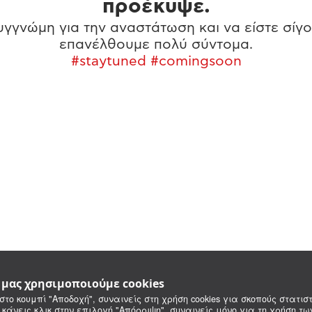
προέκυψε.
γγνώμη για την αναστάτωση και να είστε σίγο
επανέλθουμε πολύ σύντομα.
#staytuned #comingsoon
e μας χρησιμοποιούμε cookies
στο κουμπί "Αποδοχή", συναινείς στη χρήση cookies για σκοπούς στατιστ
 κάνεις κλικ στην επιλογή "Απόρριψη", συναινείς μόνο για τη χρήση τ