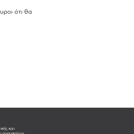
υροι ότι θα
ικής και
ων αναγκαίων