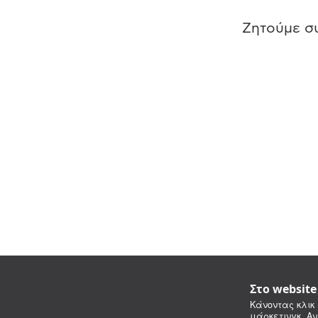
Ζητούμε συ
Στο websit
Κάνοντας κλικ 
μάρκετινγκ. Αν