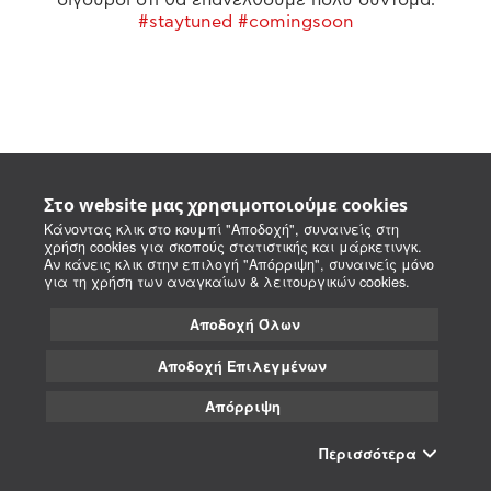
#staytuned #comingsoon
Στο website μας χρησιμοποιούμε cookies
Κάνοντας κλικ στο κουμπί "Αποδοχή", συναινείς στη
χρήση cookies για σκοπούς στατιστικής και μάρκετινγκ.
Αν κάνεις κλικ στην επιλογή "Απόρριψη", συναινείς μόνο
για τη χρήση των αναγκαίων & λειτουργικών cookies.
Αποδοχή Όλων
Αποδοχή Επιλεγμένων
Απόρριψη
Περισσότερα