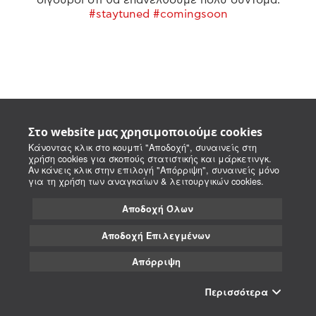
#staytuned #comingsoon
Στο website μας χρησιμοποιούμε cookies
Κάνοντας κλικ στο κουμπί "Αποδοχή", συναινείς στη
χρήση cookies για σκοπούς στατιστικής και μάρκετινγκ.
Αν κάνεις κλικ στην επιλογή "Απόρριψη", συναινείς μόνο
για τη χρήση των αναγκαίων & λειτουργικών cookies.
Αποδοχή Όλων
Αποδοχή Επιλεγμένων
Απόρριψη
Περισσότερα