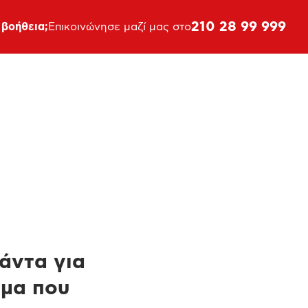
210 28 99 999
 βοήθεια;
Επικοινώνησε μαζί μας στο
πάντα για
ημα που