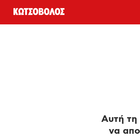
Αυτή τη 
να απο