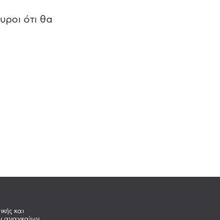
υροι ότι θα
ικής και
ων αναγκαίων