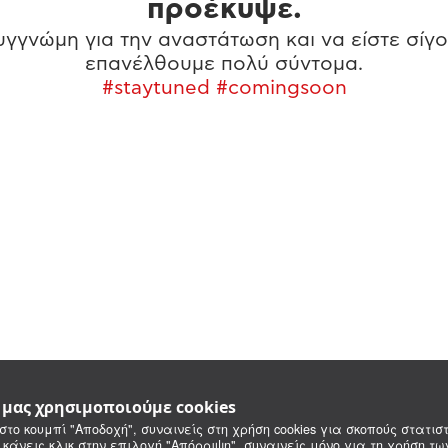
προέκυψε.
γγνώμη για την αναστάτωση και να είστε σίγο
επανέλθουμε πολύ σύντομα.
#staytuned #comingsoon
e μας χρησιμοποιούμε cookies
στο κουμπί "Αποδοχή", συναινείς στη χρήση cookies για σκοπούς στατιστ
 κάνεις κλικ στην επιλογή "Απόρριψη", συναινείς μόνο για τη χρήση τ