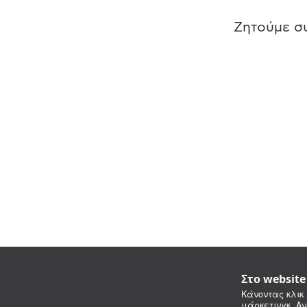
Ζητούμε συ
Στο websit
Κάνοντας κλικ 
μάρκετινγκ. Αν