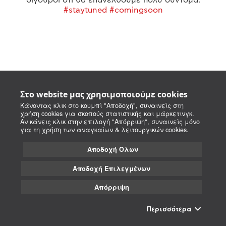
#staytuned #comingsoon
Στο website μας χρησιμοποιούμε cookies
Κάνοντας κλικ στο κουμπί "Αποδοχή", συναινείς στη
χρήση cookies για σκοπούς στατιστικής και μάρκετινγκ.
Αν κάνεις κλικ στην επιλογή "Απόρριψη", συναινείς μόνο
για τη χρήση των αναγκαίων & λειτουργικών cookies.
Αποδοχή Όλων
Αποδοχή Επιλεγμένων
Απόρριψη
Περισσότερα