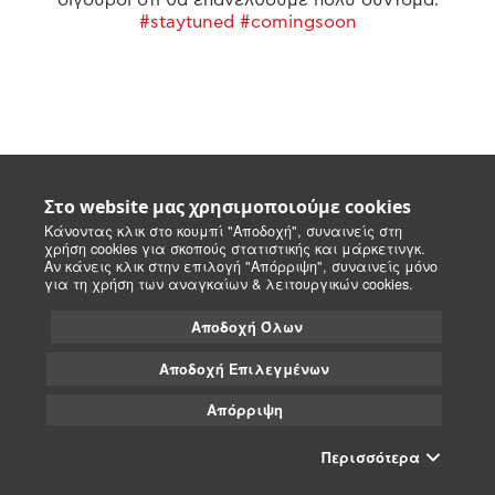
#staytuned #comingsoon
Στο website μας χρησιμοποιούμε cookies
Κάνοντας κλικ στο κουμπί "Αποδοχή", συναινείς στη
χρήση cookies για σκοπούς στατιστικής και μάρκετινγκ.
Αν κάνεις κλικ στην επιλογή "Απόρριψη", συναινείς μόνο
για τη χρήση των αναγκαίων & λειτουργικών cookies.
Αποδοχή Όλων
Αποδοχή Επιλεγμένων
Απόρριψη
Περισσότερα