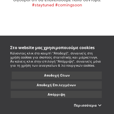
#staytuned #comingsoon
Στο website μας χρησιμοποιούμε cookies
Κάνοντας κλικ στο κουμπί "Αποδοχή", συναινείς στη
χρήση cookies για σκοπούς στατιστικής και μάρκετινγκ.
Αν κάνεις κλικ στην επιλογή "Απόρριψη", συναινείς μόνο
για τη χρήση των αναγκαίων & λειτουργικών cookies.
Αποδοχή Όλων
Αποδοχή Επιλεγμένων
Απόρριψη
Περισσότερα