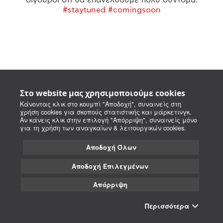
#staytuned #comingsoon
Στο website μας χρησιμοποιούμε cookies
Κάνοντας κλικ στο κουμπί "Αποδοχή", συναινείς στη
χρήση cookies για σκοπούς στατιστικής και μάρκετινγκ.
Αν κάνεις κλικ στην επιλογή "Απόρριψη", συναινείς μόνο
για τη χρήση των αναγκαίων & λειτουργικών cookies.
Αποδοχή Όλων
Αποδοχή Επιλεγμένων
Απόρριψη
Περισσότερα