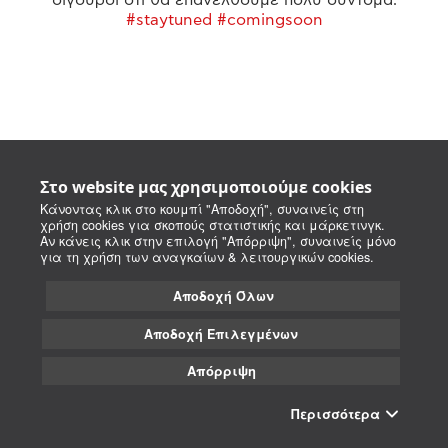
#staytuned #comingsoon
Στο website μας χρησιμοποιούμε cookies
Κάνοντας κλικ στο κουμπί "Αποδοχή", συναινείς στη
χρήση cookies για σκοπούς στατιστικής και μάρκετινγκ.
Αν κάνεις κλικ στην επιλογή "Απόρριψη", συναινείς μόνο
για τη χρήση των αναγκαίων & λειτουργικών cookies.
Αποδοχή Όλων
Αποδοχή Επιλεγμένων
Απόρριψη
Περισσότερα