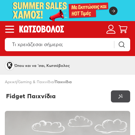
Όπου και να 'σαι, Κωτσόβολος
/
/
Αρχική
Gaming & Παιχνίδια
Παιχνίδια
Fidget Παιχνίδια