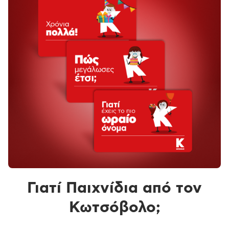
Γιατί Παιχνίδια από τον
Κωτσόβολο;