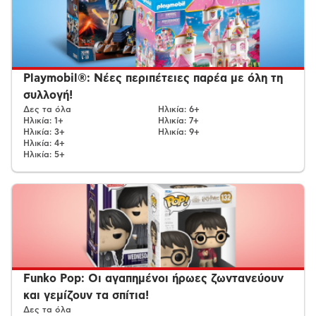
Playmobil®: Νέες περιπέτειες παρέα με όλη τη
συλλογή!
Δες τα όλα
Ηλικία: 6+
Ηλικία: 1+
Ηλικία: 7+
Ηλικία: 3+
Ηλικία: 9+
Ηλικία: 4+
Ηλικία: 5+
Funko Pop: Οι αγαπημένοι ήρωες ζωντανεύουν
και γεμίζουν τα σπίτια!
Δες τα όλα