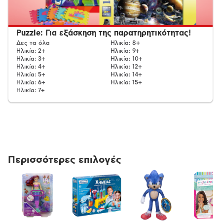
Puzzle: Για εξάσκηση της παρατηρητικότητας!
Δες τα όλα
Ηλικία: 8+
Ηλικία: 2+
Ηλικία: 9+
Ηλικία: 3+
Ηλικία: 10+
Ηλικία: 4+
Ηλικία: 12+
Ηλικία: 5+
Ηλικία: 14+
Ηλικία: 6+
Ηλικία: 15+
Ηλικία: 7+
Περισσότερες επιλογές