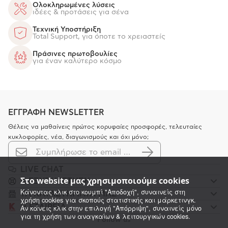
Ολοκληρωμένες λύσεις
ιδέες & προτάσεις για σένα
Τεχνική Υποστήριξη
Total Support, για όποτε το χρειαστείς
Πράσινες πρωτοβουλίες
για έναν καλύτερο κόσμο
ΕΓΓΡΑΦΗ NEWSLETTER
Θέλεις να μαθαίνεις πρώτος κορυφαίες προσφορές, τελευταίες
κυκλοφορίες, νέα, διαγωνισμούς και όχι μόνο;
LIVE CHAT
Στο website μας χρησιμοποιούμε cookies
K ΕΞΥΠΗΡΕΤΗΣΗ
Κάνοντας κλικ στο κουμπί "Αποδοχή", συναινείς στη
ΤΑ ΚΑΤΑΣΤΗΜΑΤΑ ΜΑΣ
χρήση cookies για σκοπούς στατιστικής και μάρκετινγκ.
Η ΕΤΑΙΡΕΙΑ
Αν κάνεις κλικ στην επιλογή "Απόρριψη", συναινείς μόνο
για τη χρήση των αναγκαίων & λειτουργικών cookies.
Follow us