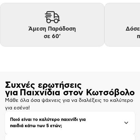
Άμεση Παράδοση
Δόσε
σε 60'
Συχνές ερωτήσεις
για Παιχνίδια στον Κωτσόβολο
Μάθε όλα όσα ψάχνεις για να διαλέξεις το καλύτερο
για εσένα!
Ποιό είναι το καλύτερο παιχνίδι για
παιδιά κάτω των 5 ετών;