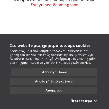
#staytuned #comingsoon
Στο website μας χρησιμοποιούμε cookies
Κάνοντας κλικ στο κουμπί "Αποδοχή", συναινείς στη
χρήση cookies για σκοπούς στατιστικής και μάρκετινγκ.
Αν κάνεις κλικ στην επιλογή "Απόρριψη", συναινείς μόνο
για τη χρήση των αναγκαίων & λειτουργικών cookies.
Αποδοχή Όλων
Αποδοχή Επιλεγμένων
Απόρριψη
Περισσότερα