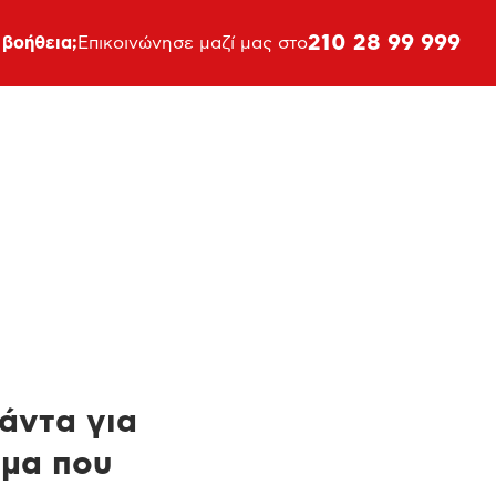
210 28 99 999
 βοήθεια;
Επικοινώνησε μαζί μας στο
πάντα για
ημα που