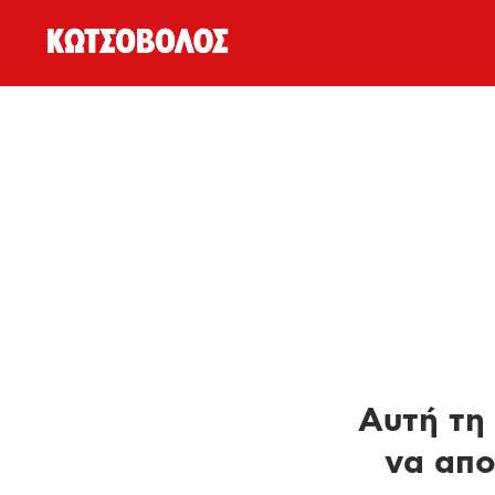
Αυτή τη 
να απο