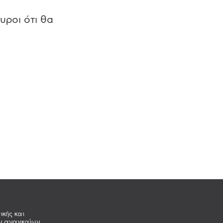
υροι ότι θα
ικής και
ων αναγκαίων