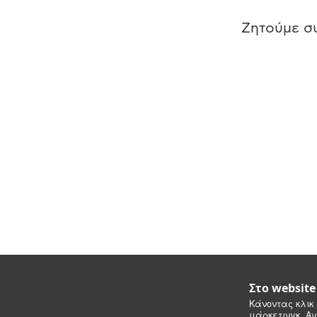
Ζητούμε συ
Στο websit
Κάνοντας κλικ 
μάρκετινγκ. Αν