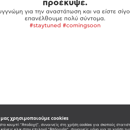
προέκυψε.
γγνώμη για την αναστάτωση και να είστε σίγο
επανέλθουμε πολύ σύντομα.
#staytuned #comingsoon
e μας χρησιμοποιούμε cookies
στο κουμπί "Αποδοχή", συναινείς στη χρήση cookies για σκοπούς στατιστ
 κάνεις κλικ στην επιλογή "Απόρριψη", συναινείς μόνο για τη χρήση τ