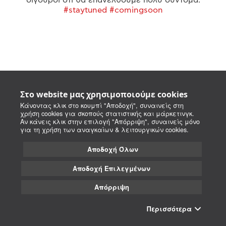
#staytuned #comingsoon
Στο website μας χρησιμοποιούμε cookies
Κάνοντας κλικ στο κουμπί "Αποδοχή", συναινείς στη
χρήση cookies για σκοπούς στατιστικής και μάρκετινγκ.
Αν κάνεις κλικ στην επιλογή "Απόρριψη", συναινείς μόνο
για τη χρήση των αναγκαίων & λειτουργικών cookies.
Αποδοχή Όλων
Αποδοχή Επιλεγμένων
Απόρριψη
Περισσότερα