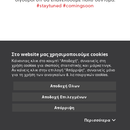
#staytuned #comingsoon
Στο website μας χρησιμοποιούμε cookies
Κάνοντας κλικ στο κουμπί "Αποδοχή", συναινείς στη
χρήση cookies για σκοπούς στατιστικής και μάρκετινγκ.
Αν κάνεις κλικ στην επιλογή "Απόρριψη", συναινείς μόνο
για τη χρήση των αναγκαίων & λειτουργικών cookies.
Αποδοχή Όλων
Αποδοχή Επιλεγμένων
Απόρριψη
Περισσότερα