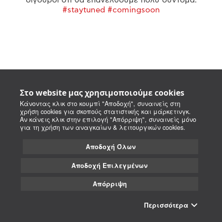
#staytuned #comingsoon
Στο website μας χρησιμοποιούμε cookies
Κάνοντας κλικ στο κουμπί "Αποδοχή", συναινείς στη
χρήση cookies για σκοπούς στατιστικής και μάρκετινγκ.
Αν κάνεις κλικ στην επιλογή "Απόρριψη", συναινείς μόνο
για τη χρήση των αναγκαίων & λειτουργικών cookies.
Αποδοχή Όλων
Αποδοχή Επιλεγμένων
Απόρριψη
Περισσότερα