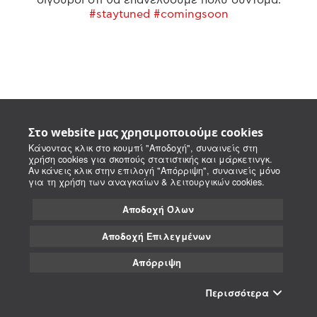
#staytuned #comingsoon
Στο website μας χρησιμοποιούμε cookies
Κάνοντας κλικ στο κουμπί "Αποδοχή", συναινείς στη
χρήση cookies για σκοπούς στατιστικής και μάρκετινγκ.
Αν κάνεις κλικ στην επιλογή "Απόρριψη", συναινείς μόνο
για τη χρήση των αναγκαίων & λειτουργικών cookies.
Αποδοχή Όλων
Αποδοχή Επιλεγμένων
Απόρριψη
Περισσότερα