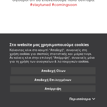
#staytuned #comingsoon
Στο website μας χρησιμοποιούμε cookies
Κάνοντας κλικ στο κουμπί "Αποδοχή", συναινείς στη
χρήση cookies για σκοπούς στατιστικής και μάρκετινγκ.
Αν κάνεις κλικ στην επιλογή "Απόρριψη", συναινείς μόνο
για τη χρήση των αναγκαίων & λειτουργικών cookies.
Αποδοχή Όλων
Αποδοχή Επιλεγμένων
Απόρριψη
Περισσότερα