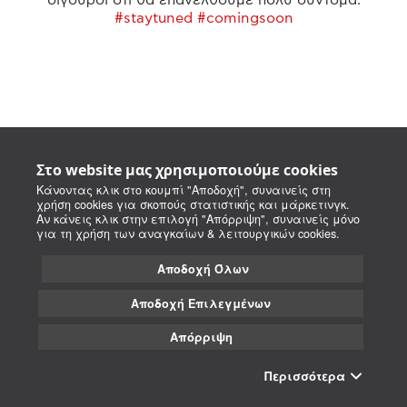
#staytuned #comingsoon
Στο website μας χρησιμοποιούμε cookies
Κάνοντας κλικ στο κουμπί "Αποδοχή", συναινείς στη
χρήση cookies για σκοπούς στατιστικής και μάρκετινγκ.
Αν κάνεις κλικ στην επιλογή "Απόρριψη", συναινείς μόνο
για τη χρήση των αναγκαίων & λειτουργικών cookies.
Αποδοχή Όλων
Αποδοχή Επιλεγμένων
Απόρριψη
Περισσότερα