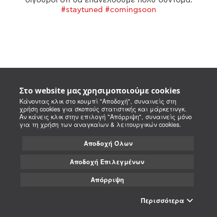
#staytuned #comingsoon
Στο website μας χρησιμοποιούμε cookies
Κάνοντας κλικ στο κουμπί "Αποδοχή", συναινείς στη
χρήση cookies για σκοπούς στατιστικής και μάρκετινγκ.
Αν κάνεις κλικ στην επιλογή "Απόρριψη", συναινείς μόνο
για τη χρήση των αναγκαίων & λειτουργικών cookies.
Αποδοχή Όλων
Αποδοχή Επιλεγμένων
Απόρριψη
Περισσότερα