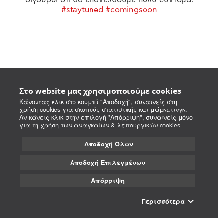
#staytuned #comingsoon
Στο website μας χρησιμοποιούμε cookies
Κάνοντας κλικ στο κουμπί "Αποδοχή", συναινείς στη
χρήση cookies για σκοπούς στατιστικής και μάρκετινγκ.
Αν κάνεις κλικ στην επιλογή "Απόρριψη", συναινείς μόνο
για τη χρήση των αναγκαίων & λειτουργικών cookies.
Αποδοχή Όλων
Αποδοχή Επιλεγμένων
Απόρριψη
Περισσότερα