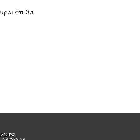
υροι ότι θα
ικής και
ων αναγκαίων