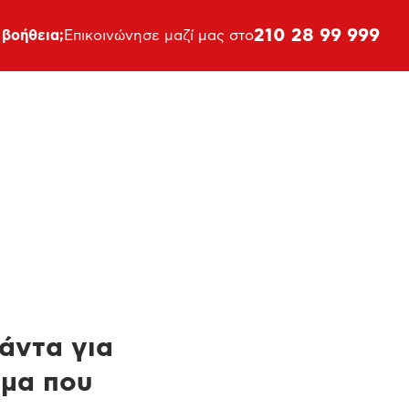
210 28 99 999
 βοήθεια;
Επικοινώνησε μαζί μας στο
πάντα για
ημα που