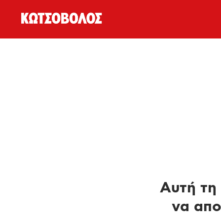
Αυτή τη 
να απο