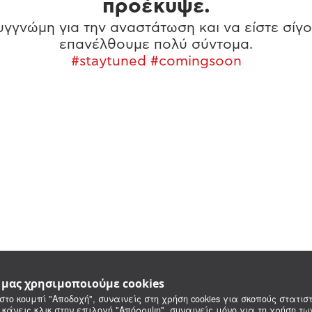
προέκυψε.
γγνώμη για την αναστάτωση και να είστε σίγο
επανέλθουμε πολύ σύντομα.
#staytuned #comingsoon
e μας χρησιμοποιούμε cookies
στο κουμπί "Αποδοχή", συναινείς στη χρήση cookies για σκοπούς στατιστ
 κάνεις κλικ στην επιλογή "Απόρριψη", συναινείς μόνο για τη χρήση τ