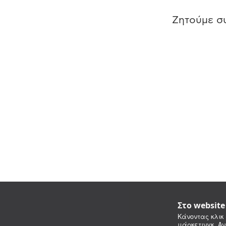
Ζητούμε συ
Στο websit
Κάνοντας κλικ 
μάρκετινγκ. Αν