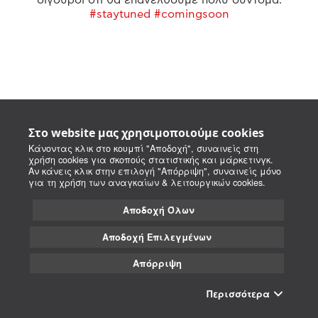
#staytuned #comingsoon
Στο website μας χρησιμοποιούμε cookies
Κάνοντας κλικ στο κουμπί "Αποδοχή", συναινείς στη
χρήση cookies για σκοπούς στατιστικής και μάρκετινγκ.
Αν κάνεις κλικ στην επιλογή "Απόρριψη", συναινείς μόνο
για τη χρήση των αναγκαίων & λειτουργικών cookies.
Αποδοχή Όλων
Αποδοχή Επιλεγμένων
Απόρριψη
Περισσότερα