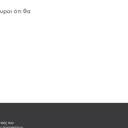
υροι ότι θα
ικής και
ων αναγκαίων