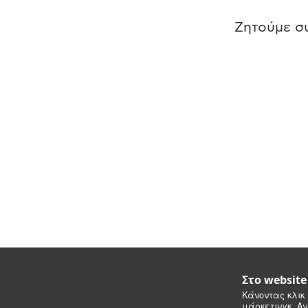
Ζητούμε συ
Στο websit
Κάνοντας κλικ 
μάρκετινγκ. Αν