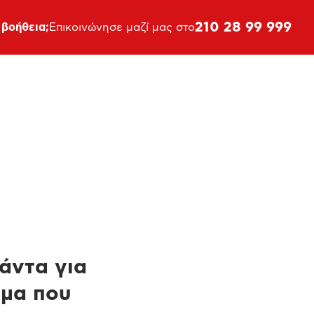
210 28 99 999
 βοήθεια;
Επικοινώνησε μαζί μας στο
πάντα για
ημα που