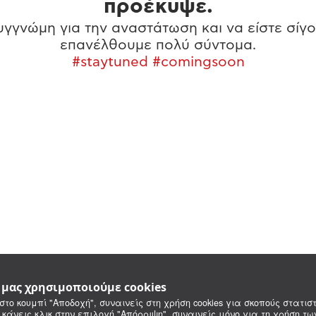
προέκυψε.
γγνώμη για την αναστάτωση και να είστε σίγο
επανέλθουμε πολύ σύντομα.
#staytuned #comingsoon
e μας χρησιμοποιούμε cookies
στο κουμπί "Αποδοχή", συναινείς στη χρήση cookies για σκοπούς στατιστ
 κάνεις κλικ στην επιλογή "Απόρριψη", συναινείς μόνο για τη χρήση τ