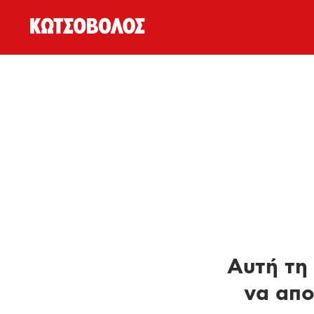
Αυτή τη 
να απο