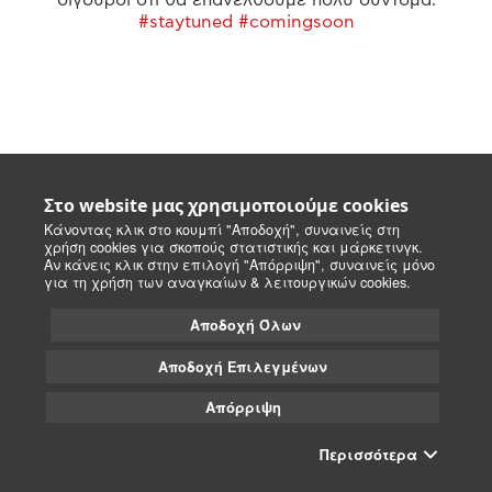
#staytuned #comingsoon
Στο website μας χρησιμοποιούμε cookies
Κάνοντας κλικ στο κουμπί "Αποδοχή", συναινείς στη
χρήση cookies για σκοπούς στατιστικής και μάρκετινγκ.
Αν κάνεις κλικ στην επιλογή "Απόρριψη", συναινείς μόνο
για τη χρήση των αναγκαίων & λειτουργικών cookies.
Αποδοχή Όλων
Αποδοχή Επιλεγμένων
Απόρριψη
Περισσότερα