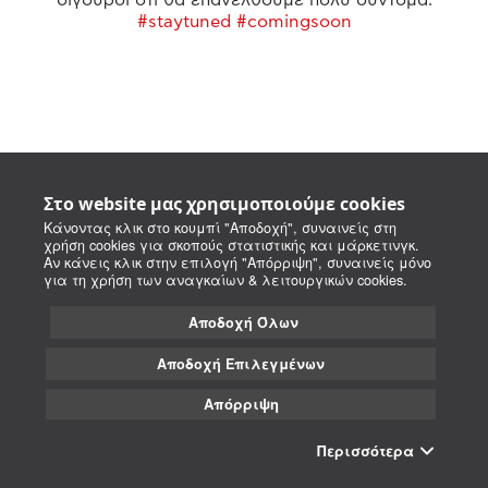
#staytuned #comingsoon
Στο website μας χρησιμοποιούμε cookies
Κάνοντας κλικ στο κουμπί "Αποδοχή", συναινείς στη
χρήση cookies για σκοπούς στατιστικής και μάρκετινγκ.
Αν κάνεις κλικ στην επιλογή "Απόρριψη", συναινείς μόνο
για τη χρήση των αναγκαίων & λειτουργικών cookies.
Αποδοχή Όλων
Αποδοχή Επιλεγμένων
Απόρριψη
Περισσότερα