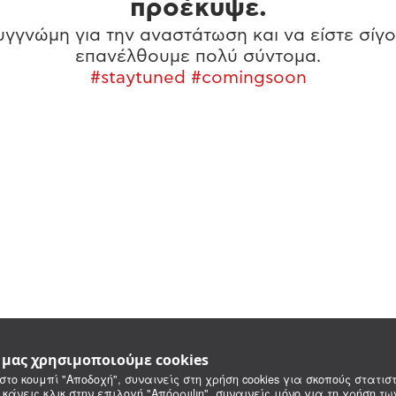
προέκυψε.
γγνώμη για την αναστάτωση και να είστε σίγο
επανέλθουμε πολύ σύντομα.
#staytuned #comingsoon
e μας χρησιμοποιούμε cookies
στο κουμπί "Αποδοχή", συναινείς στη χρήση cookies για σκοπούς στατιστ
 κάνεις κλικ στην επιλογή "Απόρριψη", συναινείς μόνο για τη χρήση τ