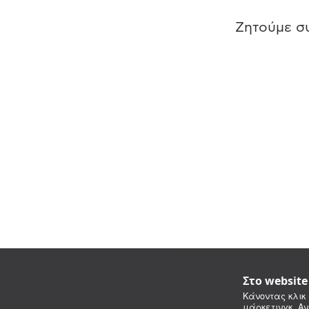
Ζητούμε συ
Στο websit
Κάνοντας κλικ 
μάρκετινγκ. Αν