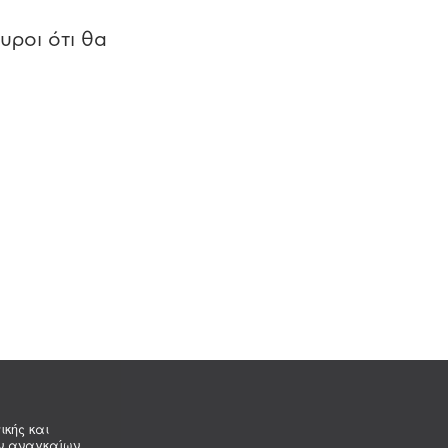
υροι ότι θα
ικής και
ων αναγκαίων