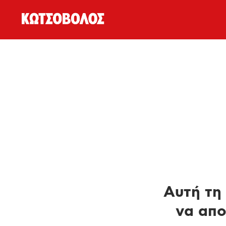
Αυτή τη 
να απο