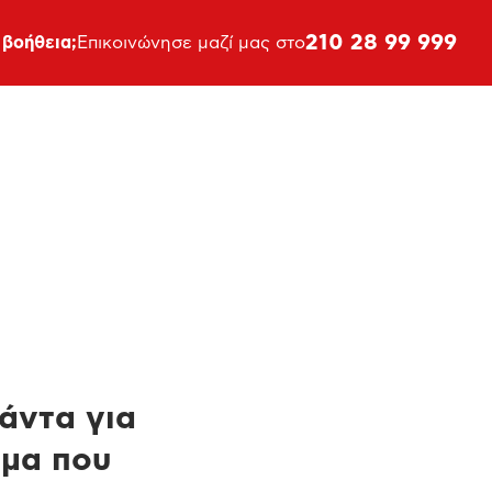
210 28 99 999
 βοήθεια;
Επικοινώνησε μαζί μας στο
πάντα για
ημα που