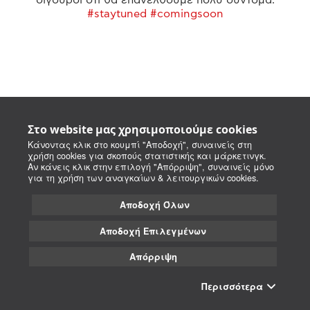
#staytuned #comingsoon
Στο website μας χρησιμοποιούμε cookies
Κάνοντας κλικ στο κουμπί "Αποδοχή", συναινείς στη
χρήση cookies για σκοπούς στατιστικής και μάρκετινγκ.
Αν κάνεις κλικ στην επιλογή "Απόρριψη", συναινείς μόνο
για τη χρήση των αναγκαίων & λειτουργικών cookies.
Αποδοχή Όλων
Αποδοχή Επιλεγμένων
Απόρριψη
Περισσότερα