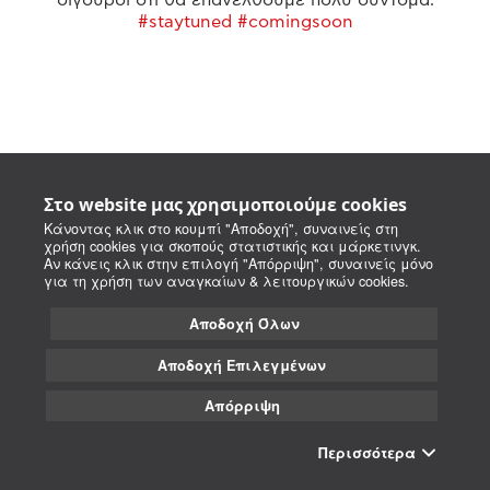
#staytuned #comingsoon
Στο website μας χρησιμοποιούμε cookies
Κάνοντας κλικ στο κουμπί "Αποδοχή", συναινείς στη
χρήση cookies για σκοπούς στατιστικής και μάρκετινγκ.
Αν κάνεις κλικ στην επιλογή "Απόρριψη", συναινείς μόνο
για τη χρήση των αναγκαίων & λειτουργικών cookies.
Αποδοχή Όλων
Αποδοχή Επιλεγμένων
Απόρριψη
Περισσότερα