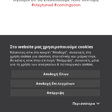
#staytuned #comingsoon
Στο website μας χρησιμοποιούμε cookies
Κάνοντας κλικ στο κουμπί "Αποδοχή", συναινείς στη
χρήση cookies για σκοπούς στατιστικής και μάρκετινγκ.
Αν κάνεις κλικ στην επιλογή "Απόρριψη", συναινείς μόνο
για τη χρήση των αναγκαίων & λειτουργικών cookies.
Αποδοχή Όλων
Αποδοχή Επιλεγμένων
Απόρριψη
Περισσότερα