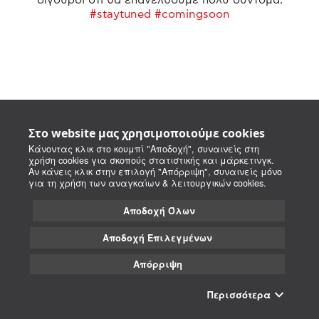
#staytuned #comingsoon
Στο website μας χρησιμοποιούμε cookies
Κάνοντας κλικ στο κουμπί "Αποδοχή", συναινείς στη
χρήση cookies για σκοπούς στατιστικής και μάρκετινγκ.
Αν κάνεις κλικ στην επιλογή "Απόρριψη", συναινείς μόνο
για τη χρήση των αναγκαίων & λειτουργικών cookies.
Αποδοχή Όλων
Αποδοχή Επιλεγμένων
Απόρριψη
Περισσότερα