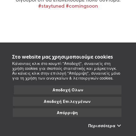
#staytuned #comingsoon
Στο website μας χρησιμοποιούμε cookies
Κάνοντας κλικ στο κουμπί "Αποδοχή", συναινείς στη
χρήση cookies για σκοπούς στατιστικής και μάρκετινγκ.
Αν κάνεις κλικ στην επιλογή "Απόρριψη", συναινείς μόνο
για τη χρήση των αναγκαίων & λειτουργικών cookies.
Αποδοχή Όλων
Αποδοχή Επιλεγμένων
Απόρριψη
Περισσότερα