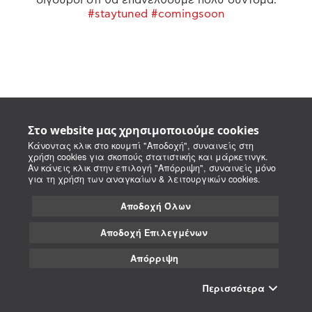
#staytuned #comingsoon
Στο website μας χρησιμοποιούμε cookies
Κάνοντας κλικ στο κουμπί "Αποδοχή", συναινείς στη
χρήση cookies για σκοπούς στατιστικής και μάρκετινγκ.
Αν κάνεις κλικ στην επιλογή "Απόρριψη", συναινείς μόνο
για τη χρήση των αναγκαίων & λειτουργικών cookies.
Αποδοχή Όλων
Αποδοχή Επιλεγμένων
Απόρριψη
Περισσότερα