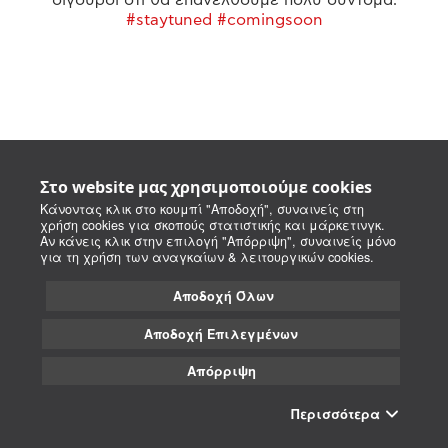
#staytuned #comingsoon
Στο website μας χρησιμοποιούμε cookies
Κάνοντας κλικ στο κουμπί "Αποδοχή", συναινείς στη
χρήση cookies για σκοπούς στατιστικής και μάρκετινγκ.
Αν κάνεις κλικ στην επιλογή "Απόρριψη", συναινείς μόνο
για τη χρήση των αναγκαίων & λειτουργικών cookies.
Αποδοχή Όλων
Αποδοχή Επιλεγμένων
Απόρριψη
Περισσότερα