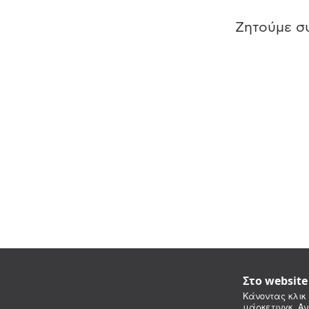
Ζητούμε συ
Στο websit
Κάνοντας κλικ 
μάρκετινγκ. Αν