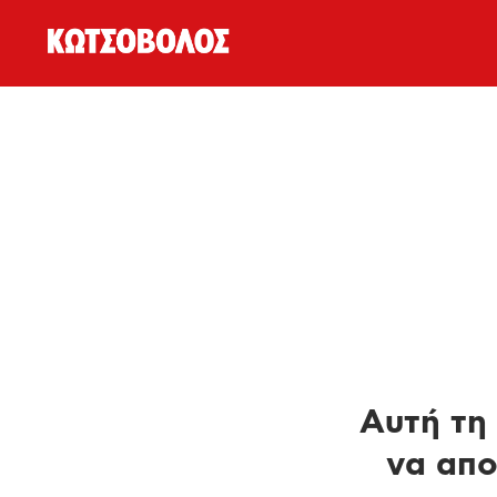
Αυτή τη 
να απο