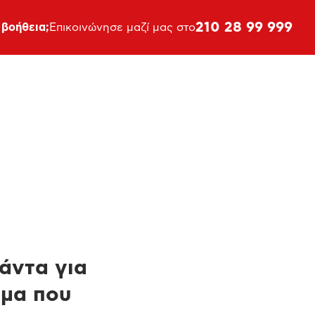
210 28 99 999
 βοήθεια;
Επικοινώνησε μαζί μας στο
πάντα για
ημα που