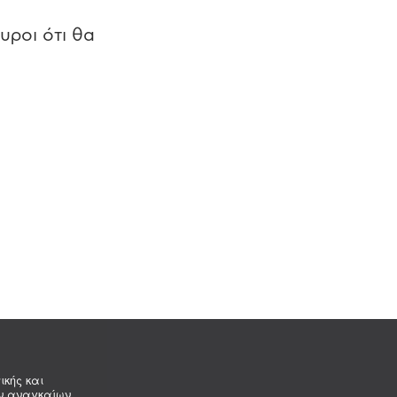
υροι ότι θα
ικής και
ων αναγκαίων