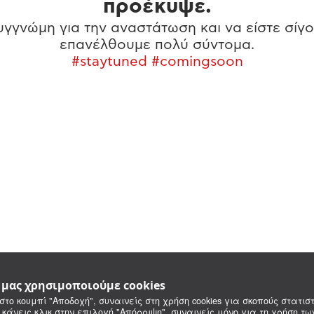
προέκυψε.
γγνώμη για την αναστάτωση και να είστε σίγο
επανέλθουμε πολύ σύντομα.
#staytuned #comingsoon
e μας χρησιμοποιούμε cookies
στο κουμπί "Αποδοχή", συναινείς στη χρήση cookies για σκοπούς στατιστ
 κάνεις κλικ στην επιλογή "Απόρριψη", συναινείς μόνο για τη χρήση τ