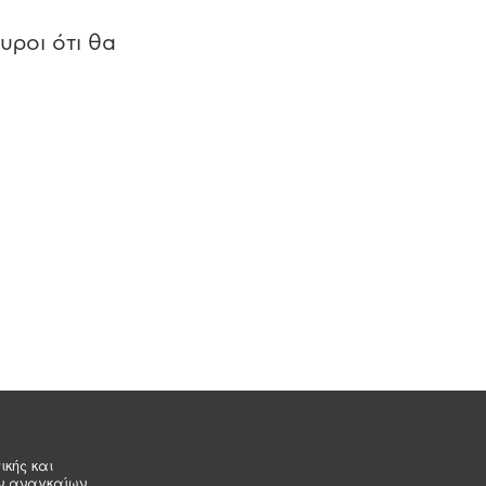
υροι ότι θα
ικής και
ων αναγκαίων