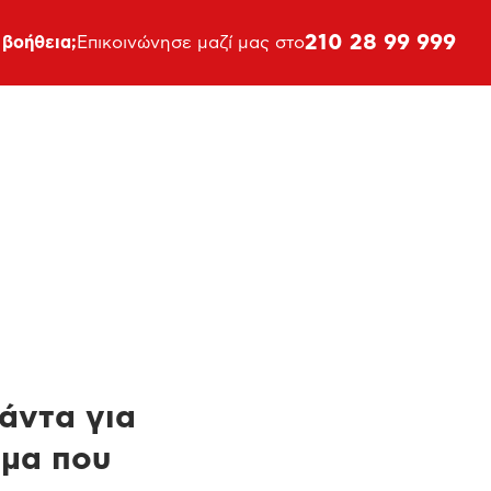
210 28 99 999
 βοήθεια;
Επικοινώνησε μαζί μας στο
πάντα για
ημα που