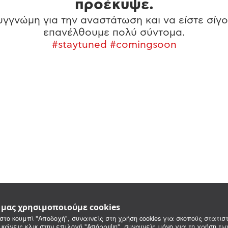
προέκυψε.
γγνώμη για την αναστάτωση και να είστε σίγο
επανέλθουμε πολύ σύντομα.
#staytuned #comingsoon
e μας χρησιμοποιούμε cookies
στο κουμπί "Αποδοχή", συναινείς στη χρήση cookies για σκοπούς στατιστ
 κάνεις κλικ στην επιλογή "Απόρριψη", συναινείς μόνο για τη χρήση τ