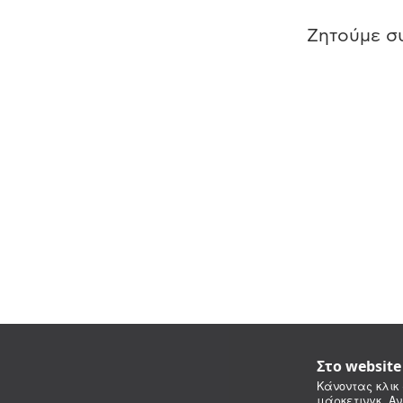
Ζητούμε συ
Στο websit
Κάνοντας κλικ 
μάρκετινγκ. Αν