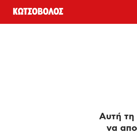
Αυτή τη 
να απο