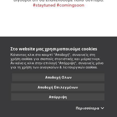
#staytuned #comingsoon
Στο website μας χρησιμοποιούμε cookies
Κάνοντας κλικ στο κουμπί "Αποδοχή", συναινείς στη
χρήση cookies για σκοπούς στατιστικής και μάρκετινγκ.
Αν κάνεις κλικ στην επιλογή "Απόρριψη", συναινείς μόνο
για τη χρήση των αναγκαίων & λειτουργικών cookies.
Αποδοχή Όλων
Αποδοχή Επιλεγμένων
Απόρριψη
Περισσότερα