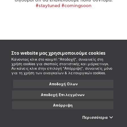
#staytuned #comingsoon
Στο website μας χρησιμοποιούμε cookies
Κάνοντας κλικ στο κουμπί "Αποδοχή", συναινείς στη
χρήση cookies για σκοπούς στατιστικής και μάρκετινγκ.
Αν κάνεις κλικ στην επιλογή "Απόρριψη", συναινείς μόνο
για τη χρήση των αναγκαίων & λειτουργικών cookies.
Αποδοχή Όλων
Αποδοχή Επιλεγμένων
Απόρριψη
Περισσότερα