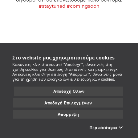
#staytuned #comingsoon
Στο website μας χρησιμοποιούμε cookies
Κάνοντας κλικ στο κουμπί "Αποδοχή", συναινείς στη
χρήση cookies για σκοπούς στατιστικής και μάρκετινγκ.
Αν κάνεις κλικ στην επιλογή "Απόρριψη", συναινείς μόνο
για τη χρήση των αναγκαίων & λειτουργικών cookies.
Αποδοχή Όλων
Αποδοχή Επιλεγμένων
Απόρριψη
Περισσότερα