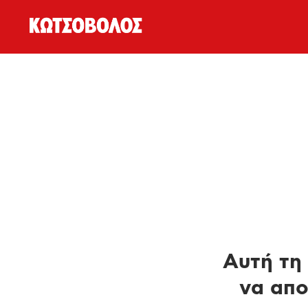
Αυτή τη 
να απο