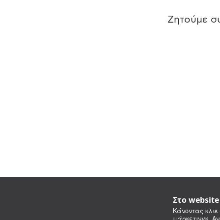
Ζητούμε συ
Στο websit
Κάνοντας κλικ 
μάρκετινγκ. Αν