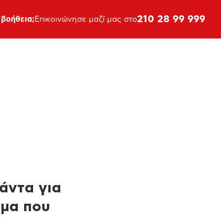
210 28 99 999
 βοήθεια;
Επικοινώνησε μαζί μας στο
πάντα για
ημα που