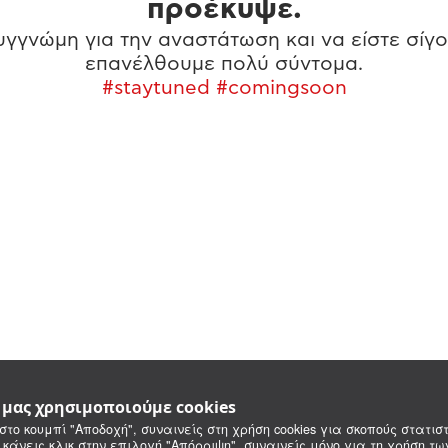
προέκυψε.
γγνώμη για την αναστάτωση και να είστε σίγο
επανέλθουμε πολύ σύντομα.
#staytuned #comingsoon
e μας χρησιμοποιούμε cookies
στο κουμπί "Αποδοχή", συναινείς στη χρήση cookies για σκοπούς στατιστ
 κάνεις κλικ στην επιλογή "Απόρριψη", συναινείς μόνο για τη χρήση τ