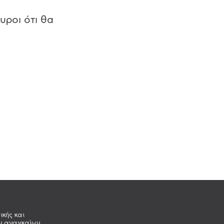
υροι ότι θα
ικής και
ων αναγκαίων