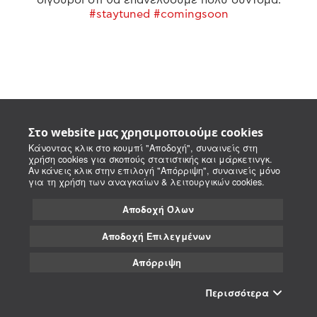
#staytuned #comingsoon
Στο website μας χρησιμοποιούμε cookies
Κάνοντας κλικ στο κουμπί "Αποδοχή", συναινείς στη
χρήση cookies για σκοπούς στατιστικής και μάρκετινγκ.
Αν κάνεις κλικ στην επιλογή "Απόρριψη", συναινείς μόνο
για τη χρήση των αναγκαίων & λειτουργικών cookies.
Αποδοχή Όλων
Αποδοχή Επιλεγμένων
Απόρριψη
Περισσότερα