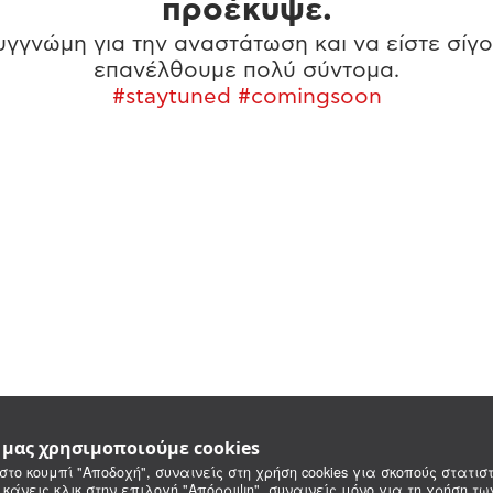
προέκυψε.
γγνώμη για την αναστάτωση και να είστε σίγο
επανέλθουμε πολύ σύντομα.
#staytuned #comingsoon
e μας χρησιμοποιούμε cookies
στο κουμπί "Αποδοχή", συναινείς στη χρήση cookies για σκοπούς στατιστ
 κάνεις κλικ στην επιλογή "Απόρριψη", συναινείς μόνο για τη χρήση τ