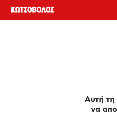
Αυτή τη 
να απο