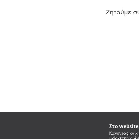
Ζητούμε συ
Στο websit
Κάνοντας κλικ 
μάρκετινγκ. Αν