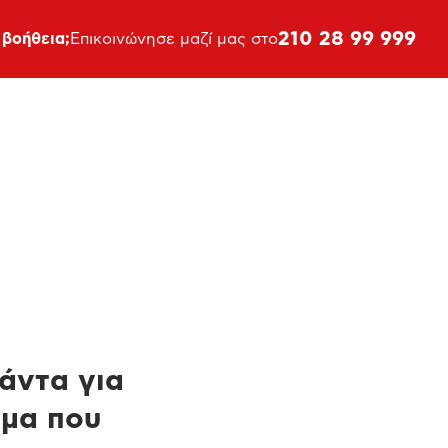
210 28 99 999
 βοήθεια;
Επικοινώνησε μαζί μας στο
πάντα για
ημα που