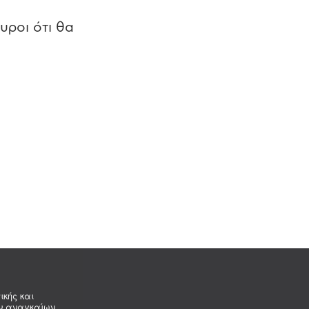
υροι ότι θα
ικής και
ων αναγκαίων