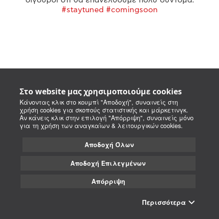
#staytuned #comingsoon
Στο website μας χρησιμοποιούμε cookies
Κάνοντας κλικ στο κουμπί "Αποδοχή", συναινείς στη
χρήση cookies για σκοπούς στατιστικής και μάρκετινγκ.
Αν κάνεις κλικ στην επιλογή "Απόρριψη", συναινείς μόνο
για τη χρήση των αναγκαίων & λειτουργικών cookies.
Αποδοχή Όλων
Αποδοχή Επιλεγμένων
Απόρριψη
Περισσότερα